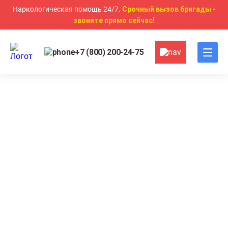
Наркологическая помощь 24/7.
Срочный вызов бригады -
звоните прямо сейчас!
+7 (800) 200-24-75
Главная
Алкоголизм
Капельница от запоя
Капельница от запоя в
Махачкале
Быстрое снятие интоксикации за 1-2 часа
Проведение процедуры на дому или в клинике
Круглосуточная поддержка специалистов клиники