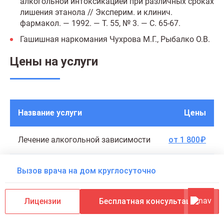
алкогольной интоксикацией при различных сроках
лишения этанола // Эксперим. и клинич.
фармакол. — 1992. — Т. 55, № 3. — С. 65-67.
Гашишная наркомания Чухрова М.Г., Рыбалко О.В.
Цены на услуги
Название услуги
Цены
Лечение алкогольной зависимости
от 1 800₽
Вывод из запоя
от 2 880 ₽
Вызов врача на дом круглосуточно
Капельница от запоя
от 1 540 ₽
Лицензии
Бесплатная консультация
Капельница от похмелья
от 2 000 ₽