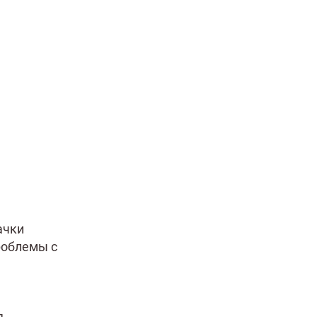
ачки
роблемы с
я.