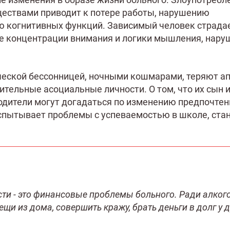
ествами приводит к потере работы, нарушению
ию когнитивных функций. Зависимый человек страда
ие концентрации внимания и логики мышления, нару
еской бессонницей, ночными кошмарами, теряют ап
тельные асоциальные личности. О том, что их сын и
родители могут догадаться по изменению предпочтен
испытывает проблемы с успеваемостью в школе, ста
ти - это финансовые проблемы больного. Ради алког
щи из дома, совершить кражу, брать деньги в долг у 