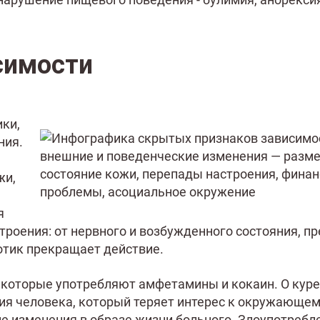
симости
ики,
ния.
жи,
я
троения: от нервного и возбужденного состояния, п
котик прекращает действие.
 которые употребляют амфетамины и кокаин. О кур
ия человека, который теряет интерес к окружающем
е изменения в образе жизни больного. Злоупотребл