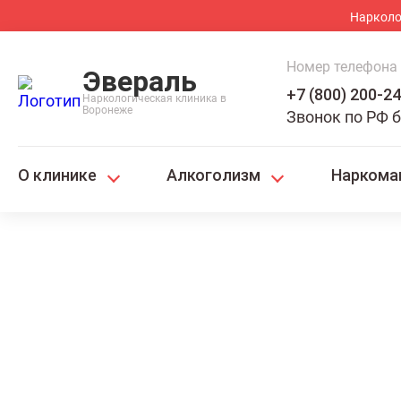
Нарколо
Номер телефона
Эвераль
+7 (800) 200-2
Наркологическая клиника в
Воронеже
Звонок по РФ 
О клинике
Алкоголизм
Наркома
Главная
Алкоголизм
Вызов нарколога на дом
Вызов наркол
Махачкале