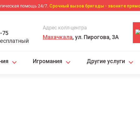
гическая помощь 24/7.
Срочный вызов бригады - звоните прямо
Адрес колл-центра
4-75
Махачкала
, ул. Пирогова, 3А
бесплатный
ния
Игромания
Другие услуги
ога на дом в