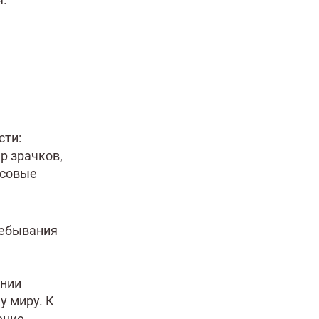
ребывания
ении
у миру. К
ение