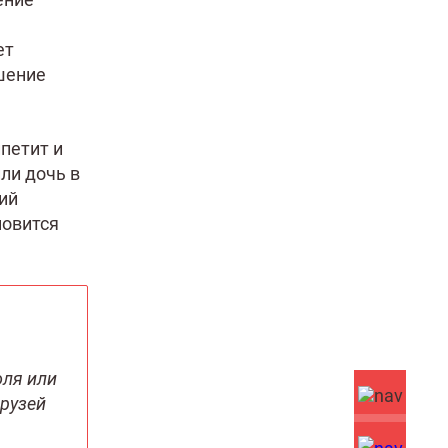
ет
шение
петит и
ли дочь в
ий
новится
оля или
друзей