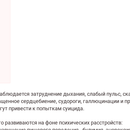
наблюдается затруднение дыхания, слабый пульс, ск
ащенное сердцебиение, судороги, галлюцинации и п
гут привести к попыткам суицида.
о развиваются на фоне психических расстройств:
нарушение пищевого поведения - булимия, анорекси