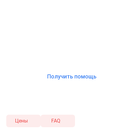
Полная анонимность без постановки на
Комплексная поддержка: от детоксика
Круглосуточная доступность услуги б
Получить помощь
Цены
FAQ