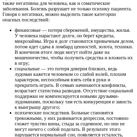
также негативны для человека, как и соматические
заболевания. Болезнь разрушает не только психику пациента.
Говоря о негативах, можно выделить такие категории
опасных последствий:
финансовые — потеря сбережений, имущества, жилья.
У человека нарастают долги, он берет кредиты,
микрозаймы. Игра в долг становится привычным делом,
потом идет сдача в ломбард ценностей, золота, техники.
В конечном итоге люди могут пойти даже на
мошенничество, чтобы получить средства и вложить их
в игру;
социальные — это потеря доверия близких, ведь
лудоман кажется человеком со слабой волей, плохим
характером, неспособным взять себя в руки и
прекратить играть. В семьях начинаются конфликты,
возрастает статистика разводов. Отсутствие социальной
поддержки не компенсируется новыми друзьями-
лудоманами, поскольку там есть конкуренция и зависть
к выигрышу другого;
психические последствия. Больные становятся
тревожными, у них развивается депрессия, постоянно
гложет чувство вины, стыда за содеянное, но они не
могут ничего с собой поделать. В результате этого
нарушается нормальный сон, появляется усталость,