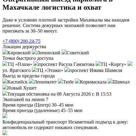
Махачкале логистика и охват
Даже в условиях плотной застройки Махачкалы мы находим
решение. Система дежурных экипажей позволяет нам
приезжать за 30–50 минут.
+7 (800) 200-24-75
Локации держурства
Кировский
Ленинский
Советский
Точки быстрого доступа
ТЦ «Плаза»
проспект Расула Гамзатова
ТЦ «Киргу»
ул. Ярагского
ТЦ «Этажи»
проспект Имама Шамиля
Выезд за пределы города
Каспийск
Ленинкент
Тюбе
Коркмаскала
Шамхал
Новый Хушет
Текущая обстановка на 08 Августа 2026 г. В 15:53
Экипажей на линии
7
Время приезда (Центр)
30–45 мин
Время приезда (удаленные)
45–55 мин
Конфиденциальный транспорт
Незаметный подъезд к дому:
автомобиль не содержит никаких спецзнаков.