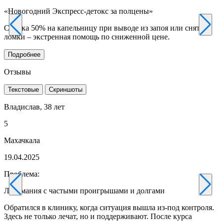
«Новогодний Экспресс-детокс за полцены»
«
Скидка 50% на капельницу при выводе из запоя или снятии
В
ломки – экстренная помощь по сниженной цене.
п
Подробнее
Отзывы
Текстовые
Скриншоты
Владислав, 38 лет
Т
5
5
Махачкала
19.04.2025
0
Проблема:
П
Лудомания с частыми проигрышами и долгами
Л
Обратился в клинику, когда ситуация вышла из-под контроля.
Д
Здесь не только лечат, но и поддерживают. После курса
н