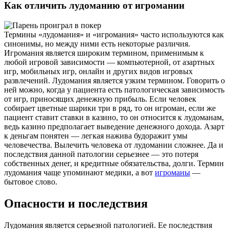
Как отличить лудоманию от игромании
Термины «лудомания» и «игромания» часто используются как
синонимы, но между ними есть некоторые различия.
Игромания является широким термином, применимым к
любой игровой зависимости — компьютерной, от азартных
игр, мобильных игр, онлайн и других видов игровых
развлечений. Лудомания является узким термином. Говорить о
ней можно, когда у пациента есть патологическая зависимость
от игр, приносящих денежную прибыль. Если человек
собирает цветные шарики три в ряд, то он игроман, если же
пациент ставит ставки в казино, то он относится к лудоманам,
ведь казино предполагает выведение денежного дохода. Азарт
к деньгам понятен — легкая нажива будоражит умы
человечества. Вылечить человека от лудомании сложнее. Да и
последствия данной патологии серьезнее — это потеря
собственных денег, и кредитные обязательства, долги. Термин
лудомания чаще упоминают медики, а вот
игроманы
—
бытовое слово.
Опасности и последствия
Лудомания является серьезной патологией. Ее последствия