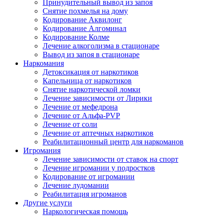
Принудительный вывод из запоя
Снятие похмелья на дому
Кодирование Аквилонг
Кодирование Алгоминал
Кодирование Колме
Лечение алкоголизма в стационаре
Вывод из запоя в стационаре
Наркомания
Детоксикация от наркотиков
Капельница от наркотиков
Снятие наркотической ломки
Лечение зависимости от Лирики
Лечение от мефедрона
Лечение от Альфа-PVP
Лечение от соли
Лечение от аптечных наркотиков
Реабилитационный центр для наркоманов
Игромания
Лечение зависимости от ставок на спорт
Лечение игромании у подростков
Кодирование от игромании
Лечение лудомании
Реабилитация игроманов
Другие услуги
Наркологическая помощь