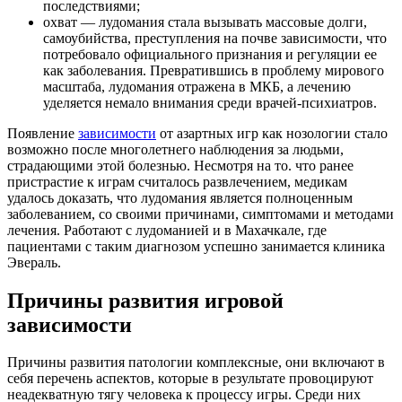
последствиями;
охват — лудомания стала вызывать массовые долги,
самоубийства, преступления на почве зависимости, что
потребовало официального признания и регуляции ее
как заболевания. Превратившись в проблему мирового
масштаба, лудомания отражена в МКБ, а лечению
уделяется немало внимания среди врачей-психиатров.
Появление
зависимости
от азартных игр как нозологии стало
возможно после многолетнего наблюдения за людьми,
страдающими этой болезнью. Несмотря на то. что ранее
пристрастие к играм считалось развлечением, медикам
удалось доказать, что лудомания является полноценным
заболеванием, со своими причинами, симптомами и методами
лечения. Работают с лудоманией и в Махачкале, где
пациентами с таким диагнозом успешно занимается клиника
Эвераль.
Причины развития игровой
зависимости
Причины развития патологии комплексные, они включают в
себя перечень аспектов, которые в результате провоцируют
неадекватную тягу человека к процессу игры. Среди них