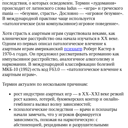
последствия, о которых осведомлен. Термин «лудомания»
происходит от латинского слова ludus — «игра» и греческого
mania — «безумие, страсть». Дословно — «игровое безумие».
В международной практике чаще используется
«патологическое (или компульсивное) игровое поведение».
Хотя страсть к азартным играм существовала веками, как
клиническое расстройство она начала изучаться в XX веке.
Одним из первых описал патологическое влечение к
азартным играм американский
психиатр
Роберт Кастер в
1970-х годах. Он предложил рассматривать игроманию как
импульсивное расстройство, аналогичное алкоголизму и
наркомании. В международной классификации болезней
МКБ-10 (1992) есть код F63.0 — «патологическое влечение к
азартным играм».
Термин актуален по нескольким причинам:
рост индустрии азартных игр — в XX–XXI веке резкий
рост казино, лотерей, букмекерских контор и онлайн-
гемблинга вызвал волну зависимостей;
психологические последствия — врачи и психиатры
начали замечать, что у игроков формируется
зависимость, похожая на наркотическую: с
абстиненцией, рецидивами и разрушительными