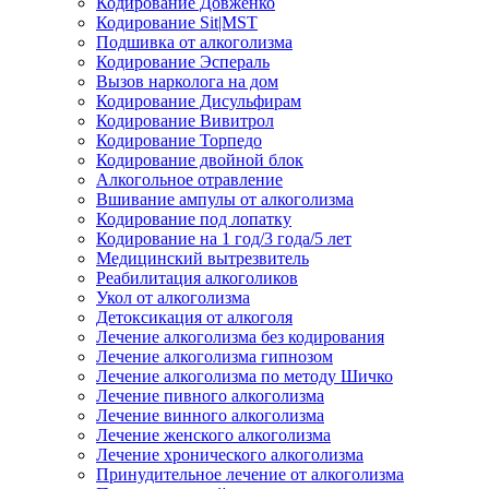
Кодирование Довженко
Кодирование Sit|MST
Подшивка от алкоголизма
Кодирование Эспераль
Вызов нарколога на дом
Кодирование Дисульфирам
Кодирование Вивитрол
Кодирование Торпедо
Кодирование двойной блок
Алкогольное отравление
Вшивание ампулы от алкоголизма
Кодирование под лопатку
Кодирование на 1 год/3 года/5 лет
Медицинский вытрезвитель
Реабилитация алкоголиков
Укол от алкоголизма
Детоксикация от алкоголя
Лечение алкоголизма без кодирования
Лечение алкоголизма гипнозом
Лечение алкоголизма по методу Шичко
Лечение пивного алкоголизма
Лечение винного алкоголизма
Лечение женского алкоголизма
Лечение хронического алкоголизма
Принудительное лечение от алкоголизма