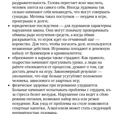
раздражительность. Голова перестает ясно мыслить,
человек злится на самого себя. Иногда лудоманы так
сильно начинают себя ненавидеть, что могут совершать
суициды. Мотивы таких поступков — неудачи в игре,
проигрыши и долги;
юридические последствия — для лудоманов характерны
нарушения закона. Они могут поначалу проворачивать
обманы ради получения средств, а когда обман
раскрывается, то игрок идет на отчаянный шаг —
воровство. Для того, чтобы погасить долг, используются
незаконные действия. Игроманы попадают в денежную
кабалу от букмекеров и криминалитета;
образование и карьера также страдают. Как правило,
подростки начинают прогуливать уроки, а люди на
работе отвлекаются от процессов, думают о том, где
достать деньги на игру. Закономерный результат —
увольнение, что еще больше усугубляет положение
человека, зависимого от азартных игр;
физическое здоровье при игромании ухудшается.
Больные начинают испытывать проблемы с сердцем, из-
за стресса болит желудок. Нарушение сна ведет к сбою
режима питания, возможен набор веса или резкое
похудение. Как уход от проблемы на столе появляются
спиртные напитки. Алкоголизм может стать следующей
неприятностью лудомана.