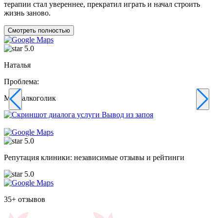
терапии стал увереннее, прекратил играть и начал строить
с
жизнь заново.
п
Смотреть полностью
5.0
Наталья
Проблема:
П
Муж алкоголик
З
5.0
Репутация клиники: независимые отзывы и рейтинги
5.0
35+ отзывов