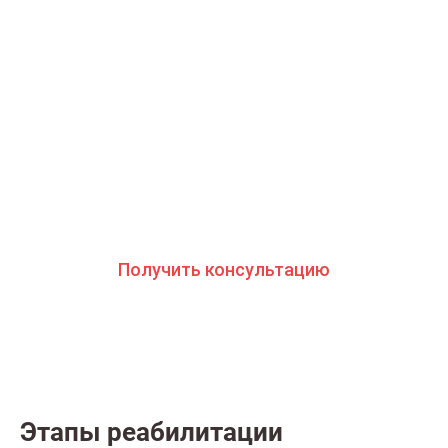
Что делать сейчас?
Мы знаем всю глубину проблемы и знаем, как
вам помочь. Консультанты программы сами в
прошлом преодолели зависимость и знают
изнутри все стороны болезни. Свяжитесь с
нами и получите профессиональную
консультацию бесплатно и анонимно
Получить консультацию
Этапы реабилитации