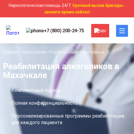
Наркологическая помощь 24/7.
Срочный вызов бригады -
звоните прямо сейчас!
+7 (800) 200-24-75
Главная
Алкоголизм
Реабилитация алкоголиков
Реабилитация алкоголиков в
Махачкале
Комплексный подход
Полная конфиденциальность
Персонализированные программы реабилитации
для каждого пациента